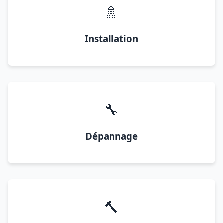
🚿
Installation
🔧
Dépannage
🔨