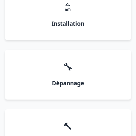
🚿
Installation
🔧
Dépannage
🔨