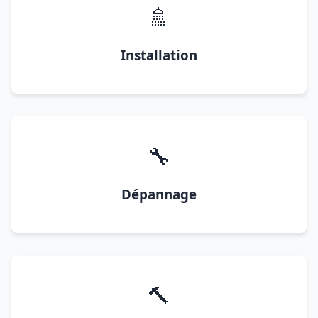
🚿
Installation
🔧
Dépannage
🔨