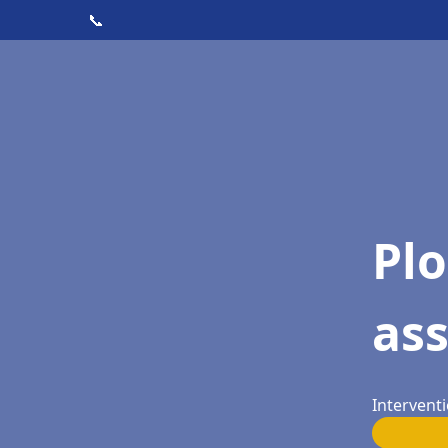
📞
Pl
as
Interventi