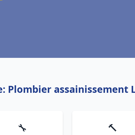
e: Plombier assainissement 
🔧
🔨