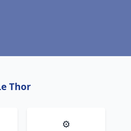
Le Thor
⚙️