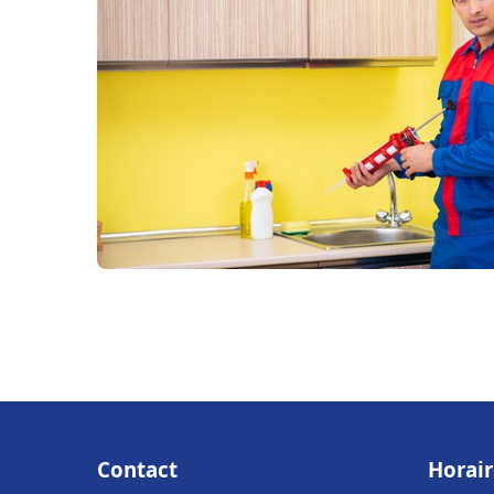
Contact
Horair