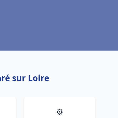
ré sur Loire
⚙️