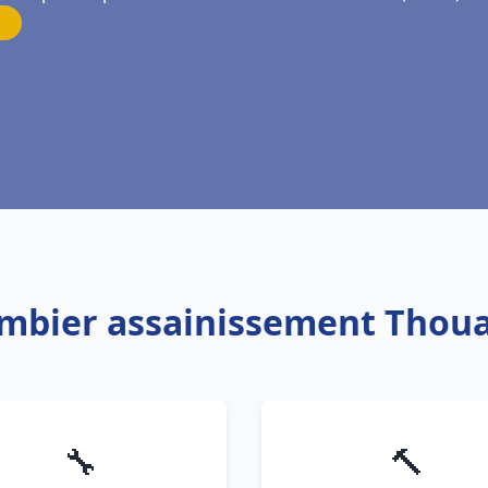
ombier assainissement Thoua
🔧
🔨