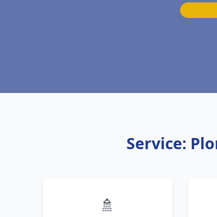
Service: Pl
🚿