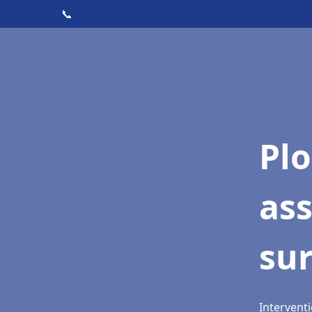
📞
Pl
as
sur
Interventi