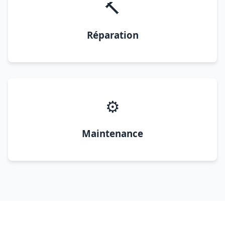
🔨
Réparation
⚙️
Maintenance