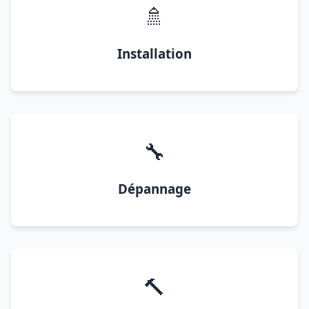
🚿
Installation
🔧
Dépannage
🔨