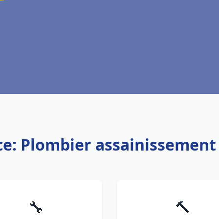
ce: Plombier assainissement
🔧
🔨