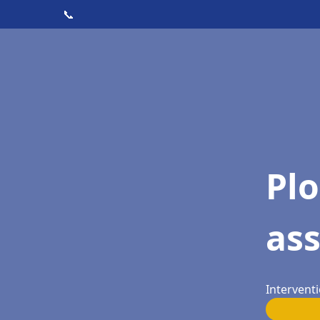
📞
Pl
as
Interventi