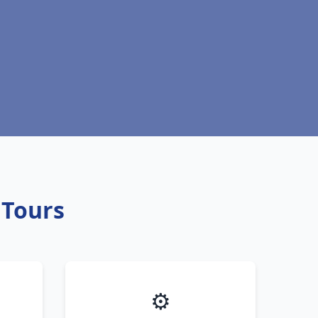
 Tours
⚙️