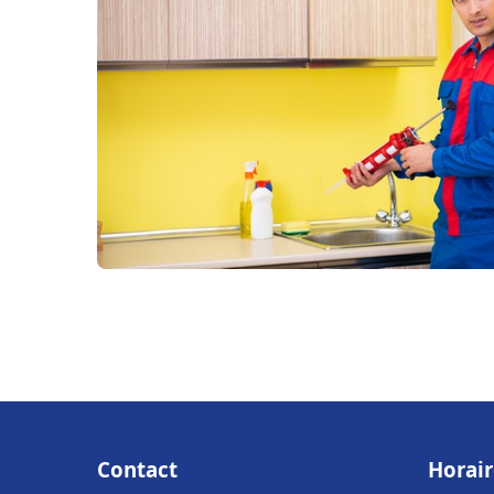
Contact
Horair