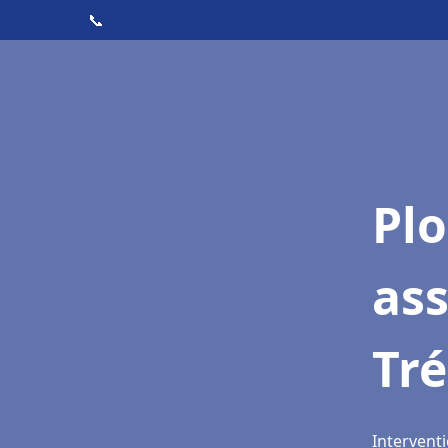
📞
Pl
as
Tr
Interventi