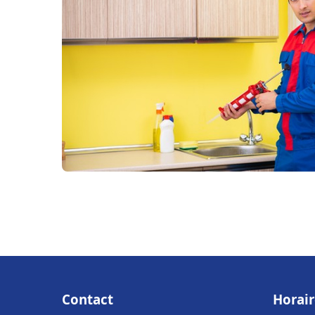
Contact
Horair