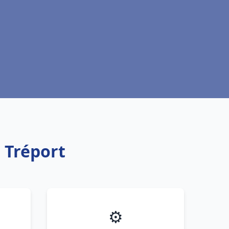
 Tréport
⚙️