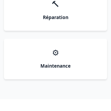
🔨
Réparation
⚙️
Maintenance