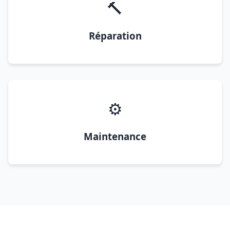
🔨
Réparation
⚙️
Maintenance