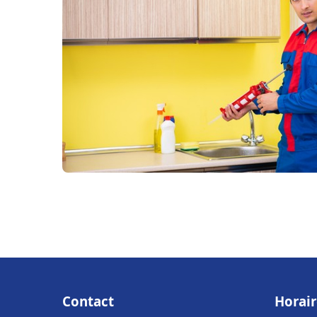
Contact
Horair