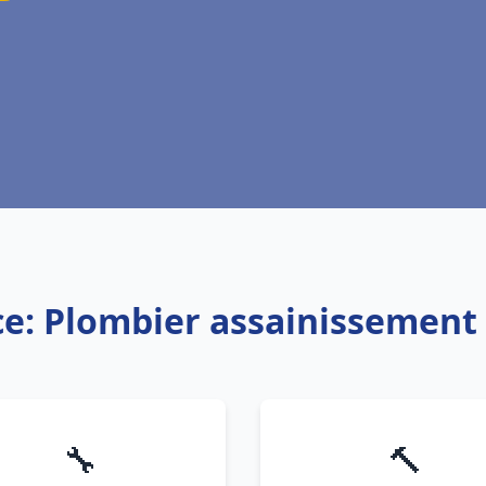
ce: Plombier assainissement 
🔧
🔨