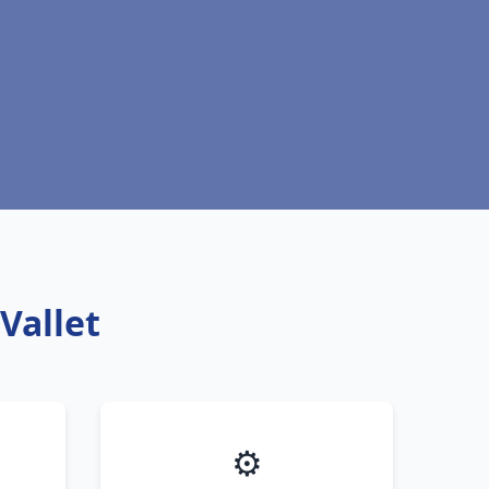
Vallet
⚙️