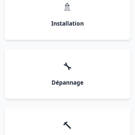
🚿
Installation
🔧
Dépannage
🔨