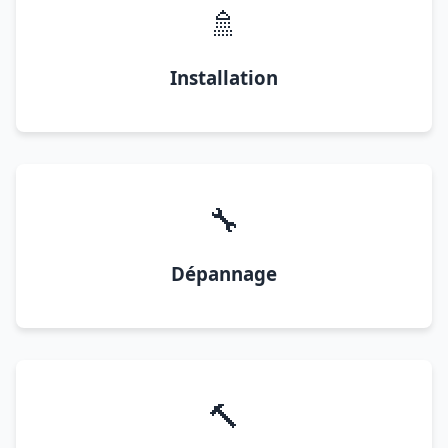
🚿
Installation
🔧
Dépannage
🔨