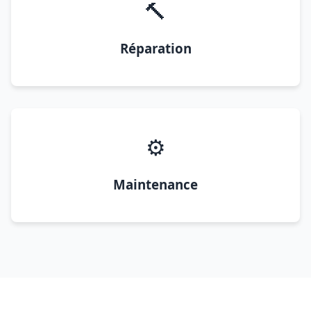
🔨
Réparation
⚙️
Maintenance