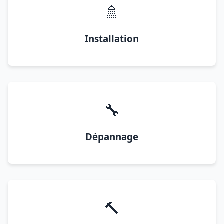
🚿
Installation
🔧
Dépannage
🔨