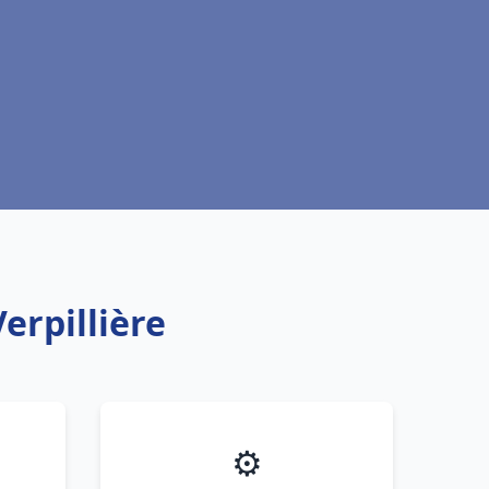
erpillière
⚙️