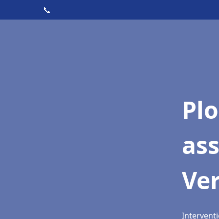
📞
Pl
as
Ver
Interventi