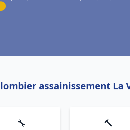
Plombier assainissement La V
🔧
🔨