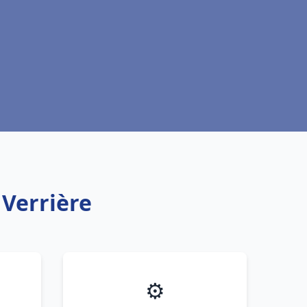
 Verrière
⚙️