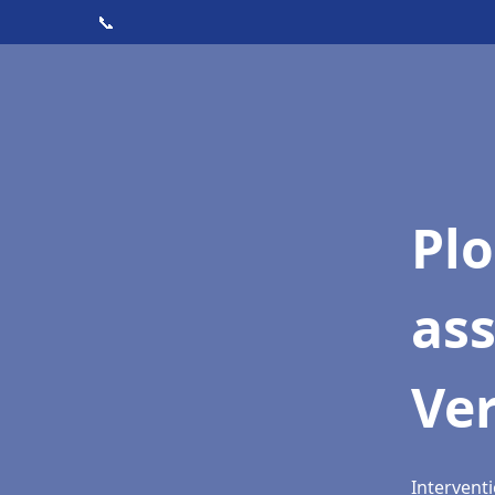
📞
Pl
as
Ver
Interventi