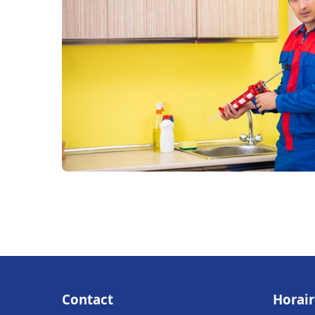
Contact
Horair