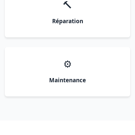
🔨
Réparation
⚙️
Maintenance