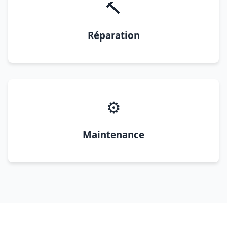
🔨
Réparation
⚙️
Maintenance