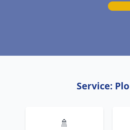
Service: Pl
🚿