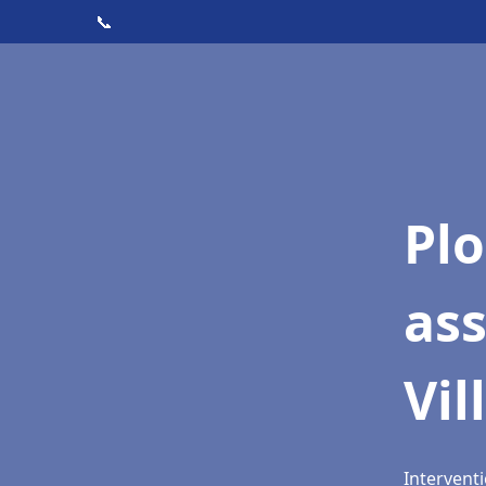
📞
Pl
as
Vil
Interventi