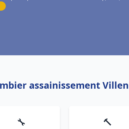
ombier assainissement Ville
🔧
🔨