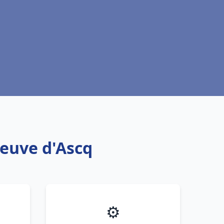
neuve d'Ascq
⚙️