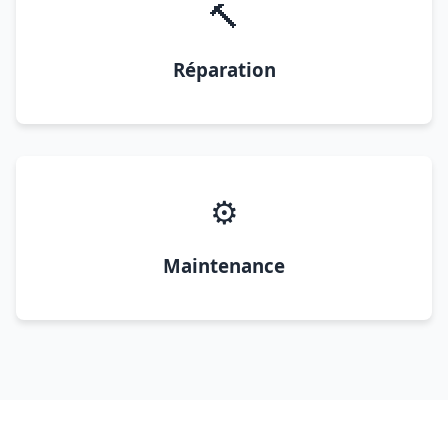
🔨
Réparation
⚙️
Maintenance