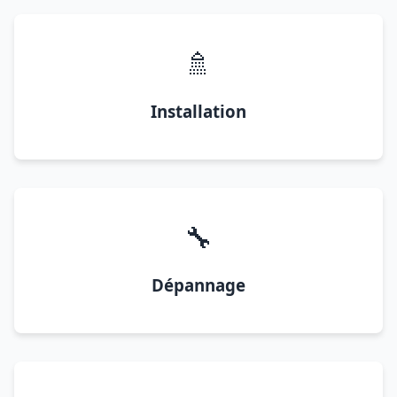
🚿
Installation
🔧
Dépannage