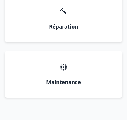
🔨
Réparation
⚙️
Maintenance