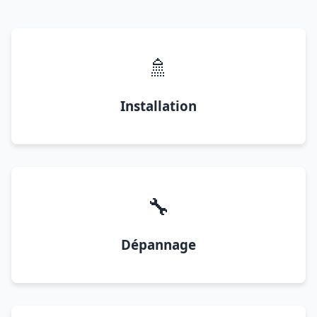
🚿
Installation
🔧
Dépannage