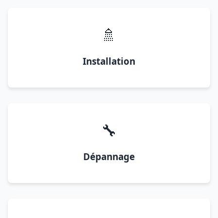
🚿
Installation
🔧
Dépannage