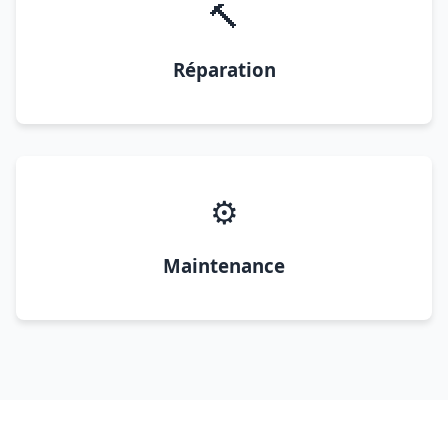
🔨
Réparation
⚙️
Maintenance