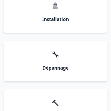
🚿
Installation
🔧
Dépannage
🔨