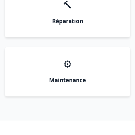
🔨
Réparation
⚙️
Maintenance