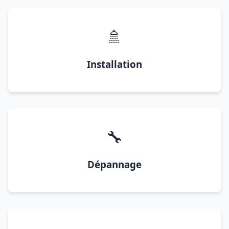
🚿
Installation
🔧
Dépannage