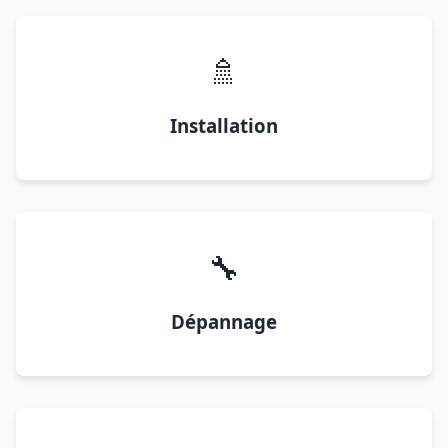
🚿
Installation
🔧
Dépannage