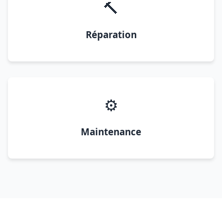
🔨
Réparation
⚙️
Maintenance